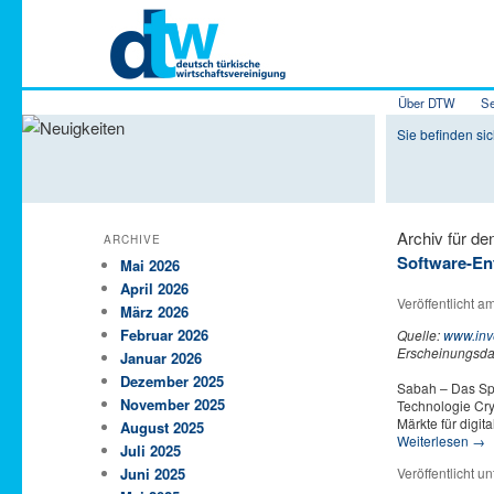
Hauptmenü
Über DTW
Se
Zum Inhalt 
Zum sekundä
Sie befinden sic
Archiv für d
ARCHIVE
Software-Ent
Mai 2026
April 2026
Veröffentlicht a
März 2026
Februar 2026
Quelle:
www.inve
Erscheinungsda
Januar 2026
Dezember 2025
Sabah – Das Spi
November 2025
Technologie Cry
Märkte für digi
August 2025
Weiterlesen
→
Juli 2025
Veröffentlicht un
Juni 2025