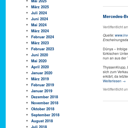
Mai 2025
März 2025
Juli 2024
Mercedes-Be
Juni 2024
Mai 2024
Veröffentlicht a
März 2024
Quelle:
www.inve
Februar 2024
Erscheinungsda
März 2023
Februar 2023
Dünya – Infolg
türkischen Unte
Juni 2020
nun an aus der 
Mai 2020
April 2020
ThyssenKrupp, L
sich zum Verkau
Januar 2020
erklärt, da letz
März 2019
Weiterlesen
→
Februar 2019
Veröffentlicht un
Januar 2019
Dezember 2018
November 2018
Oktober 2018
September 2018
August 2018
Juli 2018