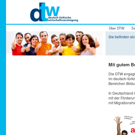
Hauptmenü
Über DTW
Se
Zum Inhalt 
Zum sekundä
Sie befinden sic
Mit gutem Be
Die DTW engagier
im deutsch-türk
Bereichen Bildun
In Deutschland l
mit der Förder
mit Migrationsh