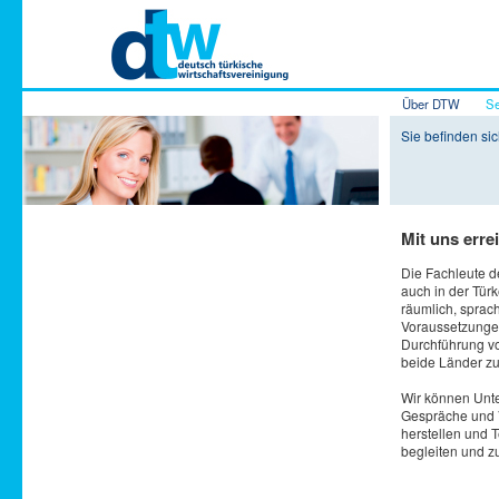
Hauptmenü
Über DTW
Se
Zum Inhalt 
Zum sekundä
Sie befinden sic
Mit uns errei
Die Fachleute d
auch in der Tür
räumlich, sprac
Voraussetzunge
Durchführung vo
beide Länder zu
Wir können Unte
Gespräche und 
herstellen und 
begleiten und z