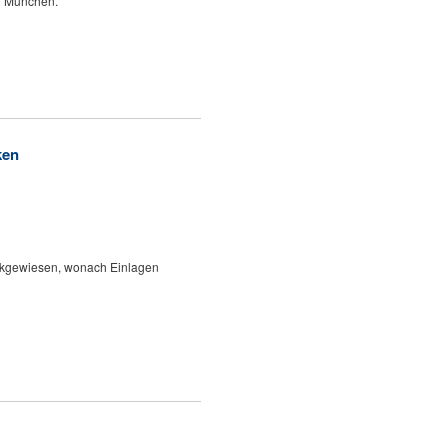
in München.
ken
ückgewiesen, wonach Einlagen