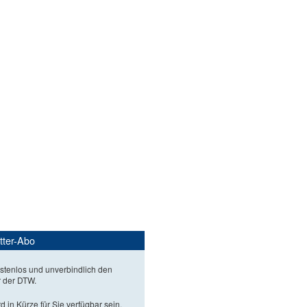
tter-Abo
stenlos und unverbindlich den
r der DTW.
d in Kürze für Sie verfügbar sein.