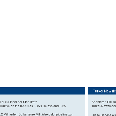
Türkei Newsle
kei zur Insel der Stabilität?
Abonieren Sie ko
 Türkiye on the KAAN as FCAS Delays and F-35
Türkei-Newslette
2 Milliarden Dollar teure Militärtreibstoffpipeline zur
Diese Service wir