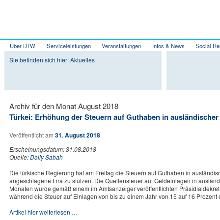
Über DTW
Serviceleistungen
Veranstaltungen
Infos & News
Social Re
Zum Inhalt wechseln
Zum sekundären Inhalt wechseln
Sie befinden sich hier: Aktuelles
Archiv für den Monat
August 2018
Türkei: Erhöhung der Steuern auf Guthaben in ausländische
Veröffentlicht am
31. August 2018
Erscheinungsdatum: 31.08.2018
Quelle:
Daily Sabah
Die türkische Regierung hat am Freitag die Steuern auf Guthaben in ausländi
angeschlagene Lira zu stützen. Die Quellensteuer auf Geldeinlagen in auslän
Monaten wurde gemäß einem im Amtsanzeiger veröffentlichten Präsidialdekret
während die Steuer auf Einlagen von bis zu einem Jahr von 15 auf 16 Prozent 
Artikel hier weiterlesen …