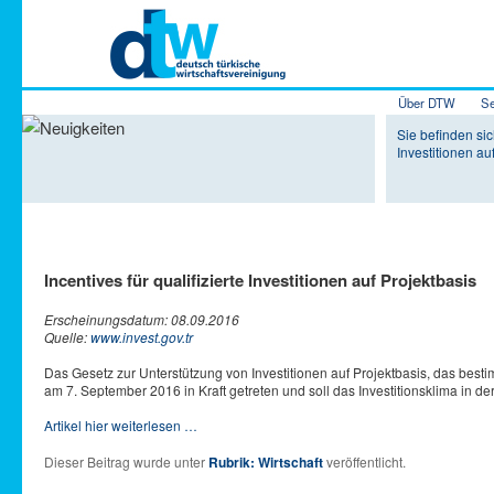
Hauptmenü
Über DTW
Se
Zum Inhalt 
Zum sekundä
Sie befinden sich
Investitionen au
Incentives für qualifizierte Investitionen auf Projektbasis
Erscheinungsdatum: 08.09.2016
Quelle:
www.invest.gov.tr
Das Gesetz zur Unterstützung von Investitionen auf Projektbasis, das bestim
am 7. September 2016 in Kraft getreten und soll das Investitionsklima in der
Artikel hier weiterlesen …
Dieser Beitrag wurde unter
Rubrik: Wirtschaft
veröffentlicht.