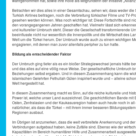
wahrgenommen hat, sowie ihre Rolle als Mitgründerin der Initiative „Allianz 
Betrachten wir dies alles in einer Gesamtschau, sehen wir, dass weder di
Turkish Airlines beitragen, noch die Verbreitung türkischer Filme und TV-Pr
gesehen werden können. Was noch wichtiger ist: Diese Fortschritte sind n
den vorangegangenen Jahren geschaffen hat. Vielmehr lässt sich erkennen, 
und kultureller Umbruch steht. Dieser die Gesellschaft transformierende Um
beeinflusste nicht nur wesentlich die Innenpolitik und die Wirtschaft des L
Welt um die Türkei herum. Der Umbruch wurde auch zu einem wichtigen Motiv
engagieren, mit denen man zuvor allenfalls peripher zu tun hatte.
Bildung als entscheidender Faktor
Der Umbruch ging tiefer als es ein bloßer Strategiewechsel jemals hätte be
und das alles auf eine völlig neue Weise. Der gesellschaftliche Umbruch br
Beziehungen selbst ergaben. Und in diesem Zusammenhang kann die wichti
islamischen Gelehrten Fethullah Gülen inspiriert wurde und – alleine schon
Welt hergestellt hat.
In diesem Zusammenhang macht es Sinn, auf die reiche kulturelle und histo
Power ist, welche unser Land auszeichnet. Die geschichtlichen Bande mit 
Osten, Zentralasien und der Kaukasusregion haben auch heute noch in al
natürlicher, als dass die Türkei – mit ihrem immer besseren Bildungssystem, i
Regionen ausbaut.
Im Übrigen ist anzumerken, dass die weit verbreitete Anerkennung und der 
Verbindungen aufgebaut haben, keine Zufälle sind. Ebenso wie der wirtschaft
Kapazitäten im Bereich humanitärer Hilfe und Zusammenarbeit ausgeweitet. H