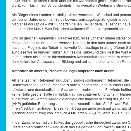
Lage und militärischer Stärke über ein tief wurzelndes geschichtliches Erb
die Zukunft bis hin zur Verbundenheit mit universellen Werten wie Grundrecht
Als Bürger eines Landes mit stetig stärker werdender Wirtschaft und pe
der letzten Jahre enorm an Selbstbewusstsein zugelegt. Zeitgleich mit de
Mediensektor rapide – mit Hunderten neuen TV-Sendern, Tausenden neuen R
Literatur oder Musik: Was türkisches Kulturschaffen hervorgebracht hat, 
Und im gleichen Augenblick, da unser kulturelles Schaffen immer stärker 
riesige Schritte unternommen werden. Hatte es in den 80er-Jahren noch ni
nationale Fluglinie der Türkei mittlerweile Nonstopflüge in alle größere
auf diese Weise bringen Turkish Airlines die Türkei und den Rest der Welt
inländischen als auch im internationalen Kommunikationsbereich zu verz
dem kulturellen Austausch, der Bildung und auf zahlreichen anderen Felde
Reformen im Inneren, Problemlösungskompetenz nach außen
All jene „sanften Reformen” und „behutsam-revolutionären” Reformen, die i
Beitrittsverhandlungen durchgesetzt hatten, haben das Land zu einer Quell
säkulares und demokratisches Staatswesen wahrnehmen. Es würde heißen, d
keine Rolle gespielt hätte im Hinblick auf die späteren Umbrüche im Nahen
subsumiert. Außerdem wurde die erfolgreiche Implementierung der „Keine P
(AKP) geführten Regierung zu einem der wesentlichsten „Soft Power“-Faktore
ihren Nachbarn zu tragen. Diese Politik trug am Ende auch auf wirtschaftl
Nachbarländern stieg von lediglich 4 Milliarden US-$ im Jahre 1991 auf 82
In der Zwischenzeit ist die Türkei, das geopolitische Bindeglied zwischen
liberaler Marktwirtschaft – und auch das steigert den Soft-Power-Einfluss. Gl