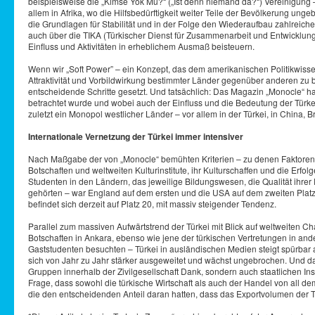
beispielsweise die „Kimse Yok Mu?“ („Ist denn niemand da?“) Vereinigung 
allem in Afrika, wo die Hilfsbedürftigkeit weiter Teile der Bevölkerung ung
die Grundlagen für Stabilität und in der Folge den Wiederaufbau zahlreicher
auch über die TIKA (Türkischer Dienst für Zusammenarbeit und Entwicklung)
Einfluss und Aktivitäten in erheblichem Ausmaß beisteuern.
Wenn wir „Soft Power” – ein Konzept, das dem amerikanischen Politikwisse
Attraktivität und Vorbildwirkung bestimmter Länder gegenüber anderen zu b
entscheidende Schritte gesetzt. Und tatsächlich: Das Magazin „Monocle“ hat 
betrachtet wurde und wobei auch der Einfluss und die Bedeutung der Türke
zuletzt ein Monopol westlicher Länder – vor allem in der Türkei, in China
Internationale Vernetzung der Türkei immer intensiver
Nach Maßgabe der von „Monocle“ bemühten Kriterien – zu denen Faktoren w
Botschaften und weltweiten Kulturinstitute, ihr Kulturschaffen und die Erfo
Studenten in den Ländern, das jeweilige Bildungswesen, die Qualität ihrer 
gehörten – war England auf dem ersten und die USA auf dem zweiten Platz,
befindet sich derzeit auf Platz 20, mit massiv steigender Tendenz.
Parallel zum massiven Aufwärtstrend der Türkei mit Blick auf weltweiten
Botschaften in Ankara, ebenso wie jene der türkischen Vertretungen in and
Gaststudenten besuchten – Türkei in ausländischen Medien steigt spürbar
sich von Jahr zu Jahr stärker ausgeweitet und wächst ungebrochen. Und dafü
Gruppen innerhalb der Zivilgesellschaft Dank, sondern auch staatlichen Inst
Frage, dass sowohl die türkische Wirtschaft als auch der Handel von all dem 
die den entscheidenden Anteil daran hatten, dass das Exportvolumen der Tür