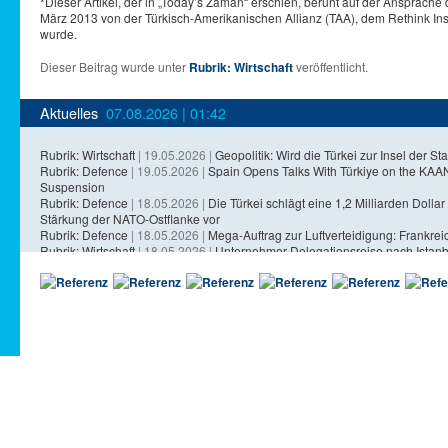
*Dieser Artikel, der in „Today’s Zaman“ erschien, beruht auf der Ansprache
März 2013 von der Türkisch-Amerikanischen Allianz (TAA), dem Rethink Inst
wurde.
Dieser Beitrag wurde unter
Rubrik: Wirtschaft
veröffentlicht.
Aktuelles
07.08.2026 | 01:42
Rubrik: Wirtschaft
| 19.05.2026 |
Geopolitik: Wird die Türkei zur Insel der Sta
Rubrik: Defence
| 19.05.2026 |
Spain Opens Talks With Türkiye on the KA
Suspension
Rubrik: Defence
| 18.05.2026 |
Die Türkei schlägt eine 1,2 Milliarden Dollar 
Stärkung der NATO-Ostflanke vor
Rubrik: Defence
| 18.05.2026 |
Mega-Auftrag zur Luftverteidigung: Frankreich
Rubrik: Wirtschaft
| 18.05.2026 |
Unternehmer-Delegationsreise nach Istanb