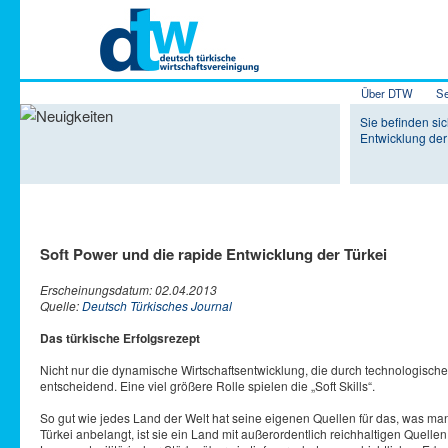
Hauptmenü
Über DTW
Se
Zum Inhalt 
Zum sekundä
Sie befinden sic
Entwicklung der
Soft Power und die rapide Entwicklung der Türkei
Erscheinungsdatum: 02.04.2013
Quelle:
Deutsch Türkisches Journal
Das türkische Erfolgsrezept
Nicht nur die dynamische Wirtschaftsentwicklung, die durch technologische
entscheidend. Eine viel größere Rolle spielen die „Soft Skills“.
So gut wie jedes Land der Welt hat seine eigenen Quellen für das, was ma
Türkei anbelangt, ist sie ein Land mit außerordentlich reichhaltigen Quellen