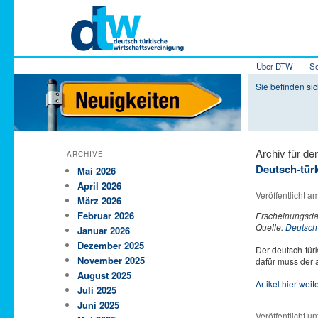
Hauptmenü
Über DTW
Se
Zum Inhalt 
Zum sekundä
Sie befinden sic
Archiv für d
ARCHIVE
Deutsch-türk
Mai 2026
April 2026
Veröffentlicht a
März 2026
Februar 2026
Erscheinungsda
Quelle:
Deutsch
Januar 2026
Dezember 2025
Der deutsch-türk
November 2025
dafür muss der a
August 2025
Artikel hier wei
Juli 2025
Juni 2025
Veröffentlicht un