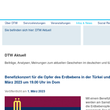
Über DTW
Serviceleistungen
Veranstaltungen
Infos & News
Social Re
Zum Inhalt wechseln
Zum sekundären Inhalt wechseln
Sie befinden sich hier: DTW Aktuell
DTW Aktuell
Beiträge, Analysen, Meinungen zum aktuellen Geschehen im deutschen und tür
Benefizkonzert für die Opfer des Erdbebens in der Türkei und
März 2023 um 19.00 Uhr im Dom
Veröffentlicht am
1. März 2023
Mit einem Benefi
werden am Samsta
die Erdbebenopfer 
gesammelt. Das G