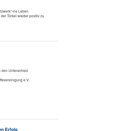
etzwerk“ ins Leben.
der Türkei wieder positiv zu
e den Unterschied
tsvereinigung e.V.
en Erfolg