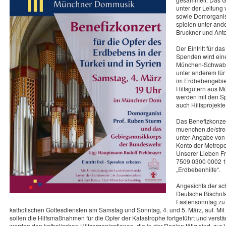
unter der Leitun
sowie Domorganis
spielen unter and
Bruckner und Anto
Der Eintritt für das
Spenden wird eine
München-Schwabin
unter anderem für
im Erdbebengebiet
Hilfsgütern aus Mü
werden mit den Sp
auch Hilfsprojekte 
Das Benefizkonzer
muenchen.de/stre
unter Angabe von
Konto der Metropol
Unserer Lieben F
7509 0300 0002 
„Erdbebenhilfe“.
Angesichts der sc
Deutsche Bischofs
Fastensonntag zu 
katholischen Gottesdiensten am Samstag und Sonntag, 4. und 5. März, auf. Mi
sollen die Hilfsmaßnahmen für die Opfer der Katastrophe fortgeführt und vers
werden den katholischen Hilfsorganisationen, die in der Region tätig sind, zur V