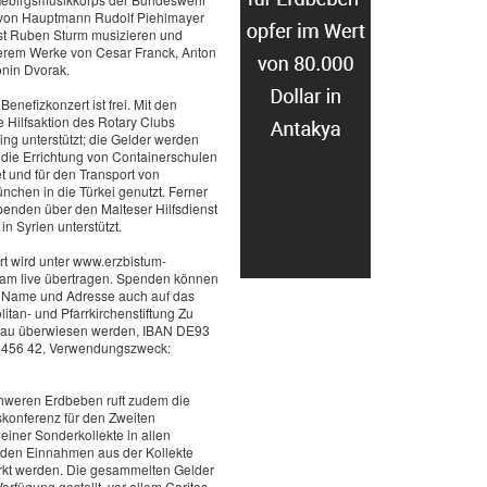
g von Hauptmann Rudolf Piehlmayer
t Ruben Sturm musizieren und
erem Werke von Cesar Franck, Anton
nin Dvorak.
 Benefizkonzert ist frei. Mit den
 Hilfsaktion des Rotary Clubs
g unterstützt; die Gelder werden
 die Errichtung von Containerschulen
 und für den Transport von
nchen in die Türkei genutzt. Ferner
enden über den Malteser Hilfsdienst
in Syrien unterstützt.
t wird unter www.erzbistum-
am live übertragen. Spenden können
 Name und Adresse auch auf das
itan- und Pfarrkirchenstiftung Zu
rau überwiesen werden, IBAN DE93
1456 42, Verwendungszweck:
hweren Erdbeben ruft zudem die
konferenz für den Zweiten
einer Sonderkollekte in allen
t den Einnahmen aus der Kollekte
tärkt werden. Die gesammelten Gelder
erfügung gestellt, vor allem Caritas