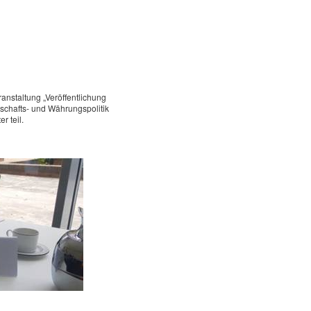
nstaltung „Veröffentlichung
tschafts- und Währungspolitik
r teil.