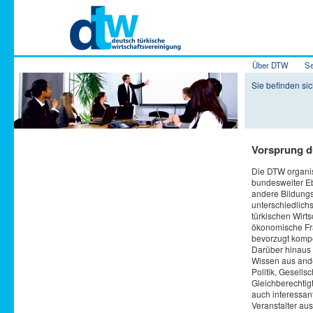
Hauptmenü
Über DTW
Se
Zum Inhalt 
Zum sekundä
Sie befinden si
Vorsprung d
Die DTW organis
bundesweiter Eb
andere Bildung
unterschiedlichs
türkischen Wirt
ökonomische Fr
bevorzugt kompe
Darüber hinaus 
Wissen aus and
Politik, Gesellsch
Gleichberechtig
auch interessa
Veranstalter au