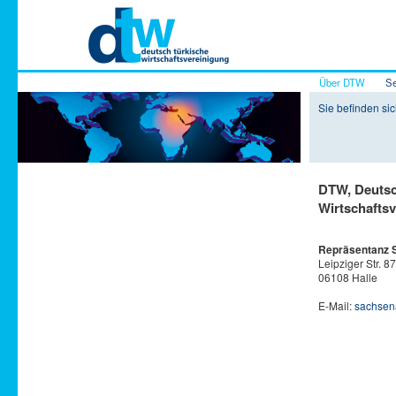
Hauptmenü
Über DTW
Se
Zum Inhalt 
Zum sekundä
Sie befinden si
DTW, Deutsc
Wirtschaftsv
Repräsentanz 
Leipziger Str. 8
06108 Halle
E-Mail:
sachsen