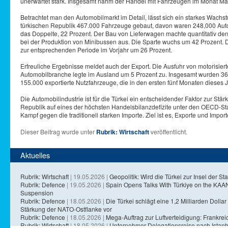
unerwartet stark. Insgesamt nahm der Handel mit Fahrzeugen im Monat Ma
Betrachtet man den Automobilmarkt im Detail, lässt sich ein starkes Wach
türkischen Republik 467.000 Fahrzeuge gebaut, davon waren 248,000 Aut
das Doppelte, 22 Prozent. Der Bau von Lieferwagen machte quantitativ den
bei der Produktion von Minibussen aus. Die Sparte wuchs um 42 Prozent. Di
zur entsprechenden Periode im Vorjahr um 26 Prozent.
Erfreuliche Ergebnisse meldet auch der Export. Die Ausfuhr von motorisie
Automobilbranche legte im Ausland um 5 Prozent zu. Insgesamt wurden 36
155.000 exportierte Nutzfahrzeuge, die in den ersten fünf Monaten dieses 
Die Automobilindustrie ist für die Türkei ein entscheidender Faktor zur Stä
Republik auf eines der höchsten Handelsbilanzdefizite unter den OECD-Sta
Kampf gegen die traditionell starken Importe. Ziel ist es, Exporte und Impo
Dieser Beitrag wurde unter
Rubrik: Wirtschaft
veröffentlicht.
Aktuelles
Rubrik: Wirtschaft
| 19.05.2026 |
Geopolitik: Wird die Türkei zur Insel der Sta
Rubrik: Defence
| 19.05.2026 |
Spain Opens Talks With Türkiye on the KA
Suspension
Rubrik: Defence
| 18.05.2026 |
Die Türkei schlägt eine 1,2 Milliarden Dollar 
Stärkung der NATO-Ostflanke vor
Rubrik: Defence
| 18.05.2026 |
Mega-Auftrag zur Luftverteidigung: Frankreich
Rubrik: Wirtschaft
| 18.05.2026 |
Unternehmer-Delegationsreise nach Istanb