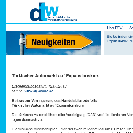
Hauptmenü
Über DTW
Se
Zum Inhalt 
Zum sekundä
Sie befinden sic
Expansionskurs
Türkischer Automarkt auf Expansionskurs
Erscheindungsdatum: 12.06.2013
Quelle:
www.dtj-online.de
Beitrag zur Verringerung des Handelsbilanzdefizits
Türkischer Automarkt auf Expansionskurs
Die türkische Automobilhersteller-Vereinigung (OSD) veröffentlichte am 
legen demnach zu.
Die türkische Automobilproduktion fiel zwar im Monat Mai um 2 Prozent i