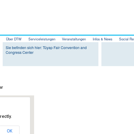
Über DTW
Serviceleistungen
Veranstaltungen
Infos & News
Social Re
Zum Inhalt wechseln
Zum sekundären Inhalt wechseln
Sie befinden sich hier: Tüyap Fair Convention and
Congress Center
er
ectly.
er
OK