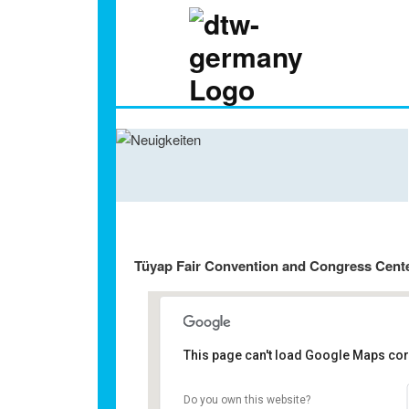
Hauptmenü
Tüyap Fair Convention and Congress Cent
This page can't load Google Maps corr
Tüyap Fair Convention and Congress Cent
Do you own this website?