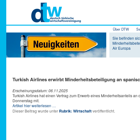
Hauptmenü
Über DTW
Se
Zum Inhalt 
Zum sekundä
Sie befinden sich
Minderheitsbete
Air Europa
Turkish Airlines erwirbt Minderheitsbeteiligung an spanis
Erscheinungsdatum: 06.11.2025
Turkish Airlines hat einen Vertrag zum Erwerb eines Minderheitsanteils an d
Donnerstag mit.
Artikel hier weiterlesen …
Dieser Beitrag wurde unter
Rubrik: Wirtschaft
veröffentlicht.