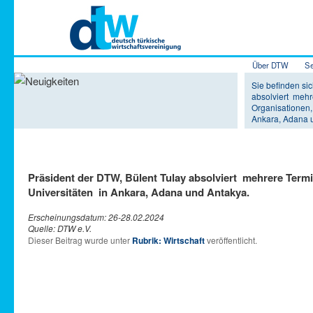
Hauptmenü
Über DTW
Se
Zum Inhalt 
Zum sekundä
Sie befinden sic
absolviert mehre
Organisationen,
Ankara, Adana 
Präsident der DTW, Bülent Tulay absolviert mehrere Termin
Universitäten in Ankara, Adana und Antakya.
Erscheinungsdatum: 26-28.02.2024
Quelle: DTW e.V.
Dieser Beitrag wurde unter
Rubrik: Wirtschaft
veröffentlicht.