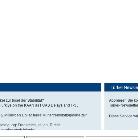
Türkei Newsle
kei zur Insel der Stabilität?
Abonieren Sie ko
 Türkiye on the KAAN as FCAS Delays and F-35
Türkei-Newslette
2 Milliarden Dollar teure Militärtreibstoffpipeline zur
Diese Service wir
eidigung: Frankreich, Italien, Türkei
nsreise nach Istanbul