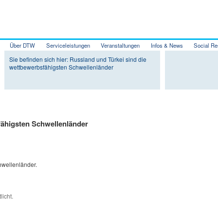
Über DTW
Serviceleistungen
Veranstaltungen
Infos & News
Social Re
Zum Inhalt wechseln
Zum sekundären Inhalt wechseln
Sie befinden sich hier: Russland und Türkei sind die
wettbewerbsfähigsten Schwellenländer
fähigsten Schwellenländer
hwellenländer.
licht.