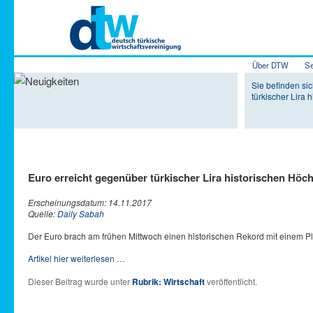
Hauptmenü
Über DTW
Se
Zum Inhalt 
Zum sekundä
Sie befinden sic
türkischer Lira 
Euro erreicht gegenüber türkischer Lira historischen Höc
Erscheinungsdatum: 14.11.2017
Quelle:
Daily Sabah
Der Euro brach am frühen Mittwoch einen historischen Rekord mit einem Pl
Artikel hier weiterlesen …
Dieser Beitrag wurde unter
Rubrik: Wirtschaft
veröffentlicht.