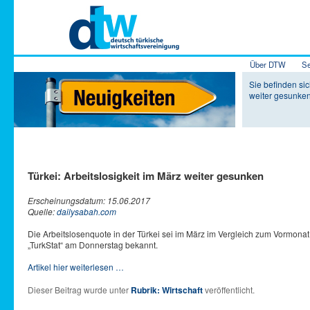
Hauptmenü
Über DTW
Se
Zum Inhalt 
Zum sekundä
Sie befinden sic
weiter gesunke
Türkei: Arbeitslosigkeit im März weiter gesunken
Erscheinungsdatum: 15.06.2017
Quelle:
dailysabah.com
Die Arbeitslosenquote in der Türkei sei im März im Vergleich zum Vormonat 
„TurkStat“ am Donnerstag bekannt.
Artikel hier weiterlesen …
Dieser Beitrag wurde unter
Rubrik: Wirtschaft
veröffentlicht.