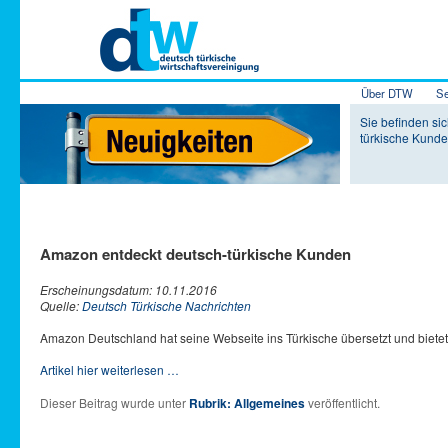
Hauptmenü
Über DTW
Se
Zum Inhalt 
Zum sekundä
Sie befinden si
türkische Kund
Amazon entdeckt deutsch-türkische Kunden
Erscheinungsdatum: 10.11.2016
Quelle:
Deutsch Türkische Nachrichten
Amazon Deutschland hat seine Webseite ins Türkische übersetzt und bietet
Artikel hier weiterlesen …
Dieser Beitrag wurde unter
Rubrik: Allgemeines
veröffentlicht.