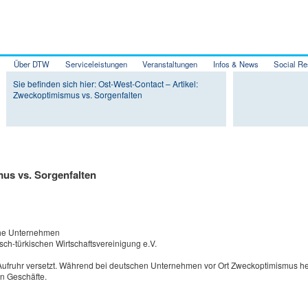
Über DTW
Serviceleistungen
Veranstaltungen
Infos & News
Social Re
Zum Inhalt wechseln
Zum sekundären Inhalt wechseln
Sie befinden sich hier: Ost-West-Contact – Artikel:
Zweckoptimismus vs. Sorgenfalten
mus vs. Sorgenfalten
sche Unternehmen
ch-türkischen Wirtschaftsvereinigung e.V.
in Aufruhr versetzt. Während bei deutschen Unternehmen vor Ort Zweckoptimismus her
en Geschäfte.