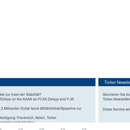
Türkei Newsle
kei zur Insel der Stabilität?
Abonieren Sie ko
 Türkiye on the KAAN as FCAS Delays and F-35
Türkei-Newslette
2 Milliarden Dollar teure Militärtreibstoffpipeline zur
Diese Service wir
eidigung: Frankreich, Italien, Türkei
nsreise nach Istanbul