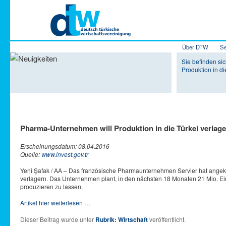
Hauptmenü
Über DTW
Se
Zum Inhalt 
Zum sekundä
Sie befinden si
Produktion in di
Pharma-Unternehmen will Produktion in die Türkei verlag
Erscheinungsdatum: 08.04.2016
Quelle:
www.invest.gov.tr
Yeni Şafak / AA – Das französische Pharmaunternehmen Servier hat angekünd
verlagern. Das Unternehmen plant, in den nächsten 18 Monaten 21 Mio. Einhe
produzieren zu lassen.
Artikel hier weiterlesen …
Dieser Beitrag wurde unter
Rubrik: Wirtschaft
veröffentlicht.