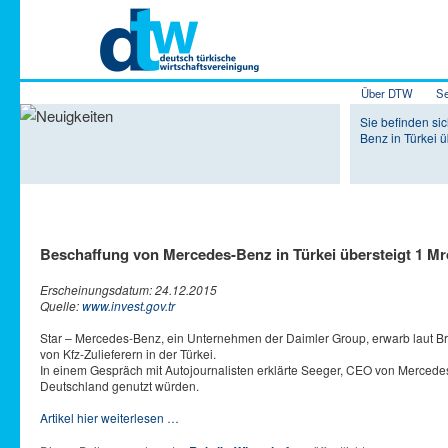
Hauptmenü
Über DTW
Se
Zum Inhalt 
Zum sekundä
Sie befinden si
Benz in Türkei 
Beschaffung von Mercedes-Benz in Türkei übersteigt 1 M
Erscheinungsdatum: 24.12.2015
Quelle:
www.invest.gov.tr
Star – Mercedes-Benz, ein Unternehmen der Daimler Group, erwarb laut Brit
von Kfz-Zulieferern in der Türkei.
In einem Gespräch mit Autojournalisten erklärte Seeger, CEO von Mercedes-
Deutschland genutzt würden.
Artikel hier weiterlesen …