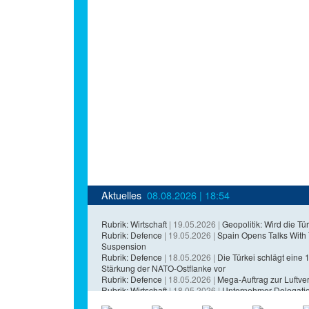
Aktuelles
08.08.2026 | 18:54
Rubrik: Wirtschaft
| 19.05.2026 |
Geopolitik: Wird die Tür
Rubrik: Defence
| 19.05.2026 |
Spain Opens Talks With
Suspension
Rubrik: Defence
| 18.05.2026 |
Die Türkei schlägt eine 1,
Stärkung der NATO-Ostflanke vor
Rubrik: Defence
| 18.05.2026 |
Mega-Auftrag zur Luftvert
Rubrik: Wirtschaft
| 18.05.2026 |
Unternehmer-Delegatio