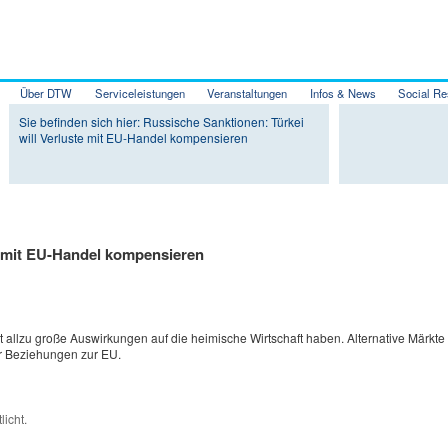
Über DTW
Serviceleistungen
Veranstaltungen
Infos & News
Social Re
Zum Inhalt wechseln
Zum sekundären Inhalt wechseln
Sie befinden sich hier: Russische Sanktionen: Türkei
will Verluste mit EU-Handel kompensieren
e mit EU-Handel kompensieren
t allzu große Auswirkungen auf die heimische Wirtschaft haben. Alternative Märkte
er Beziehungen zur EU.
licht.