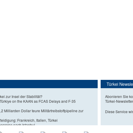
Türkei Newsle
kei zur Insel der Stabilität?
Abonieren Sie ko
 Türkiye on the KAAN as FCAS Delays and F-35
Türkei-Newslette
2 Milliarden Dollar teure Militärtreibstoffpipeline zur
Diese Service wir
eidigung: Frankreich, Italien, Türkei
nsreise nach Istanbul