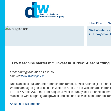
Hauptmenü
Über DTW
Se
Zum Inhalt 
Zum sekundä
Sie befinden sic
in Turkey“-Besch
THY-Maschine startet mit „Invest in Turkey“-Beschriftung
Erscheinungsdatum: 17.11.2015
Quelle:
www.invest.gov.tr
Das staatliche Luftfahrtunternehmen der Türkei, Turkish Airlines (THY), h
Werbekampagne gestartet, die Investoren rund um die Welt einlädt, in der T
Ein THY-Airbus A330 mit dem Slogan „Invest in Turkey“ soll potenzielle Inve
Maschine wird sorgfältig ausgewählt und soll das Bewusstsein über die Tü
Artikel hier weiterlesen…