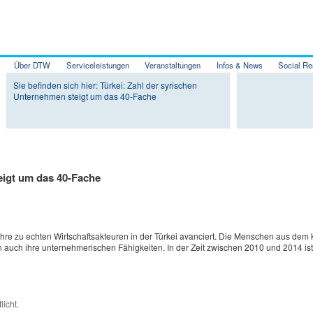
Über DTW
Serviceleistungen
Veranstaltungen
Infos & News
Social Re
Zum Inhalt wechseln
Zum sekundären Inhalt wechseln
Sie befinden sich hier: Türkei: Zahl der syrischen
Unternehmen steigt um das 40-Fache
eigt um das 40-Fache
re zu echten Wirtschaftsakteuren in der Türkei avanciert.
Die Menschen aus dem k
ern auch ihre unternehmerischen Fähigkeiten. In der Zeit zwischen 2010 und 2014 ist
licht.