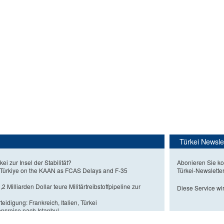
Türkei Newsle
kei zur Insel der Stabilität?
Abonieren Sie ko
 Türkiye on the KAAN as FCAS Delays and F-35
Türkei-Newslette
2 Milliarden Dollar teure Militärtreibstoffpipeline zur
Diese Service wir
eidigung: Frankreich, Italien, Türkei
nsreise nach Istanbul