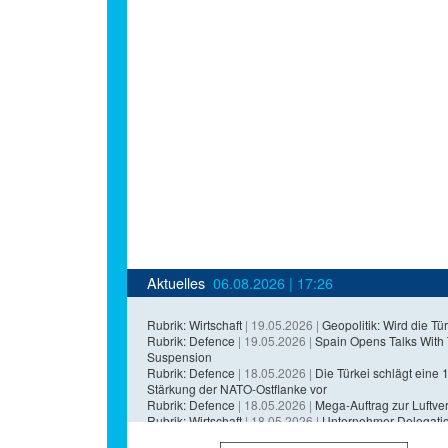
Aktuelles
06.08.2026 | 17:26
Rubrik: Wirtschaft
| 19.05.2026 |
Geopolitik: Wird die Tür
Rubrik: Defence
| 19.05.2026 |
Spain Opens Talks With
Suspension
Rubrik: Defence
| 18.05.2026 |
Die Türkei schlägt eine 1,
Stärkung der NATO-Ostflanke vor
Rubrik: Defence
| 18.05.2026 |
Mega-Auftrag zur Luftvert
Rubrik: Wirtschaft
| 18.05.2026 |
Unternehmer-Delegatio