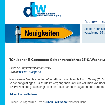
Hauptmenü
Über DTW
Se
Zum Inhalt 
Zum sekundä
Sie befinden si
verzeichnet 35
Türkischer E-Commerce-Sektor verzeichnet 35 % Wachst
Erscheinungsdatum: 30.06.2015
Quelle:
www.invest.gov.tr
Nach einem Bericht von der Informatik Industry Association of Turkey (T
Vorjahr angestiegen.
Es wurde im vergangenen Jahr ein Volumen von über 1
1,6 Prozent des gesamten jährlichen Einzelhandelsausgaben des Landes, s
Artikel hier weiterlesen …
Dieser Beitrag wurde unter
Rubrik: Wirtschaft
veröffentlicht.