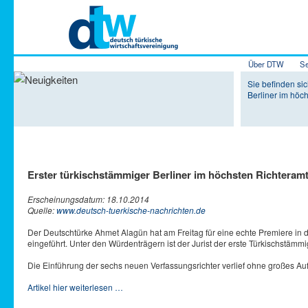
Hauptmenü
Über DTW
Se
Zum Inhalt 
Zum sekundä
Sie befinden sic
Berliner im höc
Erster türkischstämmiger Berliner im höchsten Richteram
Erscheinungsdatum: 18.10.2014
Quelle:
www.deutsch-tuerkische-nachrichten.de
Der Deutschtürke Ahmet Alagün hat am Freitag für eine echte Premiere in 
eingeführt. Unter den Würdenträgern ist der Jurist der erste Türkischstämmi
Die Einführung der sechs neuen Verfassungsrichter verlief ohne großes Au
Artikel hier weiterlesen …