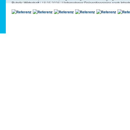
Rubrik: Wirtschaft
| 18.05.2026 |
Unternehmer-Delegationsreise nach Istanb