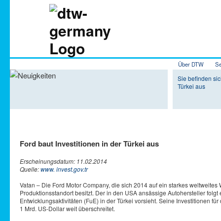
Hauptmenü
Über DTW
Se
Zum Inhalt 
Zum sekundä
Sie befinden sic
Türkei aus
Ford baut Investitionen in der Türkei aus
Erscheinungsdatum: 11.02.2014
Quelle:
www. invest.gov.tr
Vatan – Die Ford Motor Company, die sich 2014 auf ein starkes weltweites Wa
Produktionsstandort besitzt. Der in den USA ansässige Autohersteller fol
Entwicklungsaktivitäten (FuE) in der Türkei vorsieht. Seine Investitionen
1 Mrd. US-Dollar weit überschreitet.