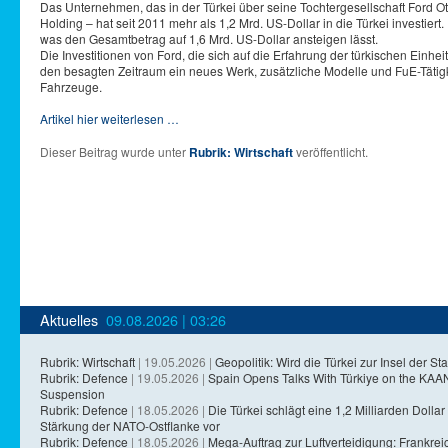
Das Unternehmen, das in der Türkei über seine Tochtergesellschaft Ford O
Holding – hat seit 2011 mehr als 1,2 Mrd. US-Dollar in die Türkei investier
was den Gesamtbetrag auf 1,6 Mrd. US-Dollar ansteigen lässt.
Die Investitionen von Ford, die sich auf die Erfahrung der türkischen Einh
den besagten Zeitraum ein neues Werk, zusätzliche Modelle und FuE-Tätig
Fahrzeuge.
Artikel hier weiterlesen …
Dieser Beitrag wurde unter
Rubrik: Wirtschaft
veröffentlicht.
Aktuelles
09.08.2026 | 03:26
Rubrik: Wirtschaft
| 19.05.2026 |
Geopolitik: Wird die Türkei zur Insel der Sta
Rubrik: Defence
| 19.05.2026 |
Spain Opens Talks With Türkiye on the KA
Suspension
Rubrik: Defence
| 18.05.2026 |
Die Türkei schlägt eine 1,2 Milliarden Dollar 
Stärkung der NATO-Ostflanke vor
Rubrik: Defence
| 18.05.2026 |
Mega-Auftrag zur Luftverteidigung: Frankreich