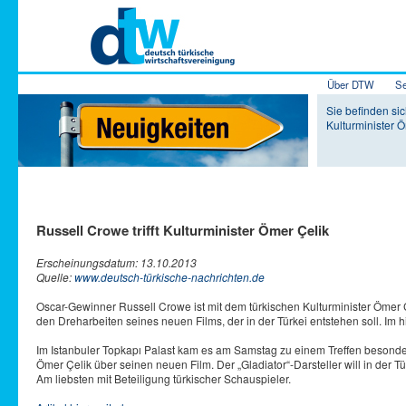
Hauptmenü
Über DTW
Se
Zum Inhalt 
Zum sekundä
Sie befinden sich
Kulturminister 
Russell Crowe trifft Kulturminister Ömer Çelik
Erscheinungsdatum: 13.10.2013
Quelle:
www.deutsch-türkische-nachrichten.de
Oscar-Gewinner Russell Crowe ist mit dem türkischen Kulturminister Öme
den Dreharbeiten seines neuen Films, der in der Türkei entstehen soll. Im 
Im Istanbuler Topkapı Palast kam es am Samstag zu einem Treffen besondere
Ömer Çelik über seinen neuen Film. Der „Gladiator“-Darsteller will in der T
Am liebsten mit Beteiligung türkischer Schauspieler.