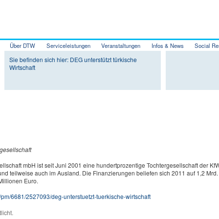
Über DTW
Serviceleistungen
Veranstaltungen
Infos & News
Social Re
Zum Inhalt wechseln
Zum sekundären Inhalt wechseln
Sie befinden sich hier: DEG unterstützt türkische
Wirtschaft
gesellschaft
lschaft mbH ist seit Juni 2001 eine hundertprozentige Tochtergesellschaft der KfW
 und teilweise auch im Ausland. Die Finanzierungen beliefen sich 2011 auf 1,2 Mr
illionen Euro.
e/pm/6681/2527093/deg-unterstuetzt-tuerkische-wirtschaft
licht.