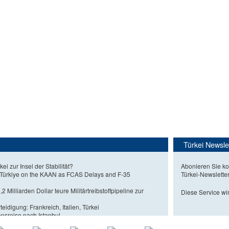
Türkei Newsle
kei zur Insel der Stabilität?
Abonieren Sie ko
 Türkiye on the KAAN as FCAS Delays and F-35
Türkei-Newslette
2 Milliarden Dollar teure Militärtreibstoffpipeline zur
Diese Service wir
eidigung: Frankreich, Italien, Türkei
nsreise nach Istanbul