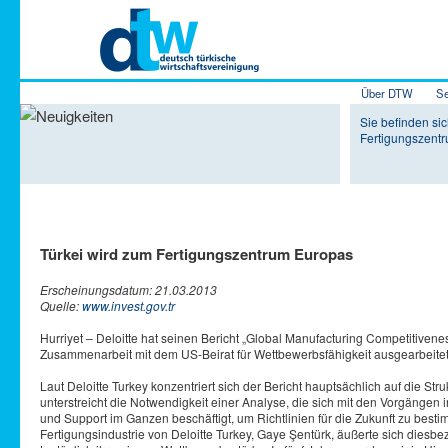
Hauptmenü
Über DTW
Se
Zum Inhalt 
Zum sekundä
Sie befinden sic
Fertigungszent
Türkei wird zum Fertigungszentrum Europas
Erscheinungsdatum: 21.03.2013
Quelle:
www.invest.gov.tr
Hurriyet – Deloitte hat seinen Bericht „Global Manufacturing Competitivene
Zusammenarbeit mit dem US-Beirat für Wettbewerbsfähigkeit ausgearbeite
Laut Deloitte Turkey konzentriert sich der Bericht hauptsächlich auf die St
unterstreicht die Notwendigkeit einer Analyse, die sich mit den Vorgängen 
und Support im Ganzen beschäftigt, um Richtlinien für die Zukunft zu be
Fertigungsindustrie von Deloitte Turkey, Gaye Şentürk, äußerte sich diesbezü