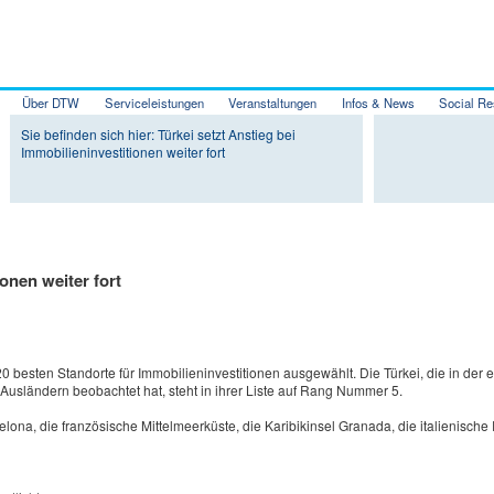
Über DTW
Serviceleistungen
Veranstaltungen
Infos & News
Social Re
Zum Inhalt wechseln
Zum sekundären Inhalt wechseln
Sie befinden sich hier: Türkei setzt Anstieg bei
Immobilieninvestitionen weiter fort
ionen weiter fort
0 besten Standorte für Immobilieninvestitionen ausgewählt. Die Türkei, die in der 
Ausländern beobachtet hat, steht in ihrer Liste auf Rang Nummer 5.
lona, die französische Mittelmeerküste, die Karibikinsel Granada, die italienische