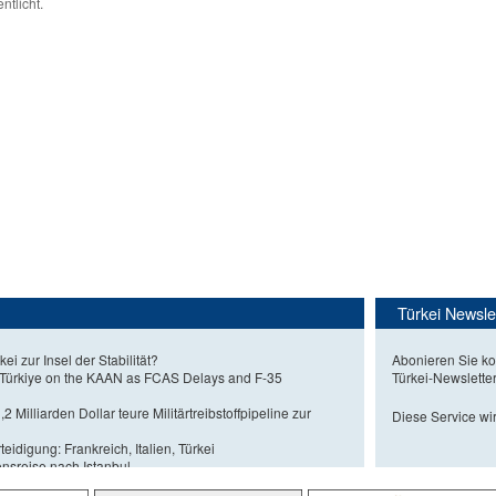
ntlicht.
Türkei Newsle
kei zur Insel der Stabilität?
Abonieren Sie ko
 Türkiye on the KAAN as FCAS Delays and F-35
Türkei-Newslette
2 Milliarden Dollar teure Militärtreibstoffpipeline zur
Diese Service wir
eidigung: Frankreich, Italien, Türkei
nsreise nach Istanbul