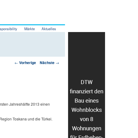
sponsibility
Märkte
Aktuelles
Artikelnavigation
←
Vorherige
Nächste
→
ersten Jahreshälfte 2013 einen
 Region Toskana und die Türkei.