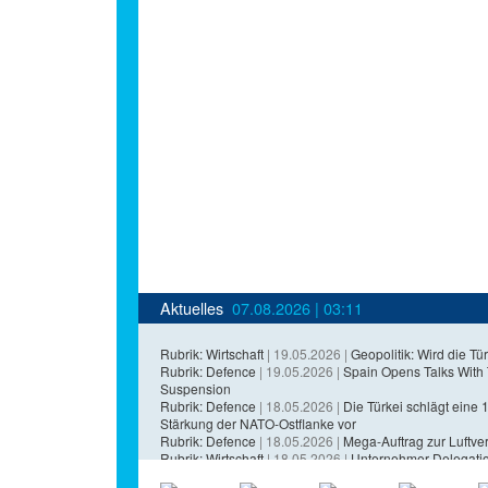
Aktuelles
07.08.2026 | 03:11
Rubrik: Wirtschaft
| 19.05.2026 |
Geopolitik: Wird die Tür
Rubrik: Defence
| 19.05.2026 |
Spain Opens Talks With
Suspension
Rubrik: Defence
| 18.05.2026 |
Die Türkei schlägt eine 1,
Stärkung der NATO-Ostflanke vor
Rubrik: Defence
| 18.05.2026 |
Mega-Auftrag zur Luftvert
Rubrik: Wirtschaft
| 18.05.2026 |
Unternehmer-Delegatio