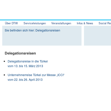
Über DTW
Serviceleistungen
Veranstaltungen
Infos & News
Social Re
Zum Inhalt wechseln
Zum sekundären Inhalt wechseln
Sie befinden sich hier: Delegationsreisen
Delegationsreisen
Delegationsreise in die Türkei
vom 13. bis 15. März 2013
Unternehmerreise Türkei zur Messe „ICCI“
vom 22. bis 26. April 2013