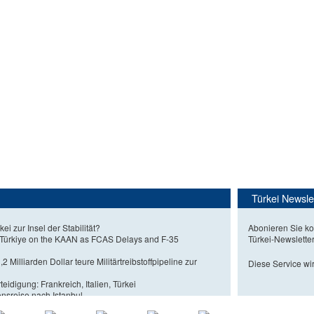
Türkei Newsle
kei zur Insel der Stabilität?
Abonieren Sie ko
 Türkiye on the KAAN as FCAS Delays and F-35
Türkei-Newslette
2 Milliarden Dollar teure Militärtreibstoffpipeline zur
Diese Service wir
eidigung: Frankreich, Italien, Türkei
nsreise nach Istanbul