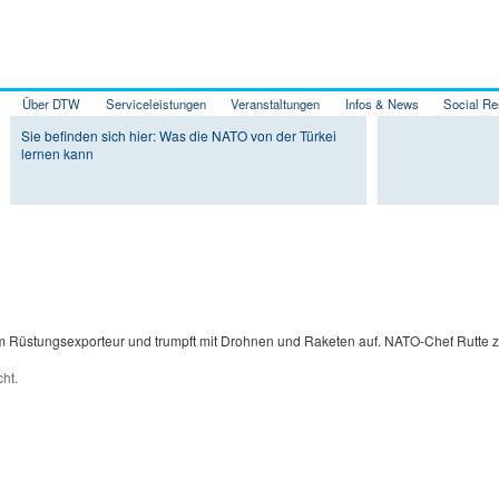
Über DTW
Serviceleistungen
Veranstaltungen
Infos & News
Social Re
Zum Inhalt wechseln
Zum sekundären Inhalt wechseln
Sie befinden sich hier: Was die NATO von der Türkei
lernen kann
 Rüstungsexporteur und trumpft mit Drohnen und Raketen auf. NATO-Chef Rutte zei
cht.