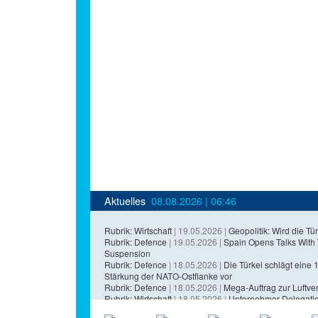
Aktuelles
08.08.2026 | 06:46
Rubrik: Wirtschaft
| 19.05.2026 |
Geopolitik: Wird die Tür
Rubrik: Defence
| 19.05.2026 |
Spain Opens Talks With
Suspension
Rubrik: Defence
| 18.05.2026 |
Die Türkei schlägt eine 1,
Stärkung der NATO-Ostflanke vor
Rubrik: Defence
| 18.05.2026 |
Mega-Auftrag zur Luftvert
Rubrik: Wirtschaft
| 18.05.2026 |
Unternehmer-Delegatio