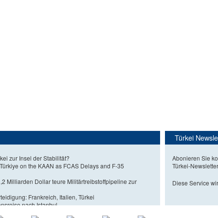
Türkei Newsle
kei zur Insel der Stabilität?
Abonieren Sie ko
 Türkiye on the KAAN as FCAS Delays and F-35
Türkei-Newslette
2 Milliarden Dollar teure Militärtreibstoffpipeline zur
Diese Service wir
eidigung: Frankreich, Italien, Türkei
nsreise nach Istanbul