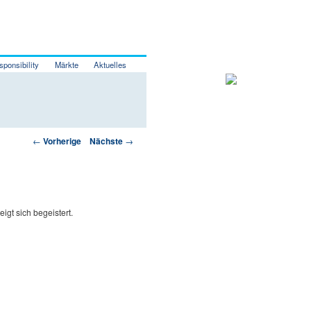
sponsibility
Märkte
Aktuelles
Artikelnavigation
←
Vorherige
Nächste
→
gt sich begeistert.