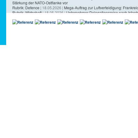
Stärkung der NATO-Ostflanke vor
Rubrik: Defence
| 18.05.2026 |
Mega-Auftrag zur Luftverteidigung: Frankreich
Rubrik: Wirtschaft
| 18.05.2026 |
Unternehmer-Delegationsreise nach Istanb