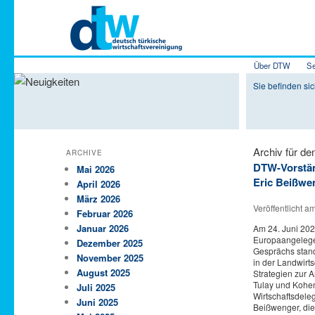
Hauptmenü
Über DTW
Se
Zum Inhalt 
Zum sekundä
Sie befinden sic
Archiv für d
ARCHIVE
DTW-Vorständ
Mai 2026
Eric Beißwe
April 2026
März 2026
Veröffentlicht a
Februar 2026
Januar 2026
Am 24. Juni 202
Europaangelegen
Dezember 2025
Gesprächs stand
November 2025
in der Landwirt
August 2025
Strategien zur 
Tulay und Kohen
Juli 2025
Wirtschaftsdele
Juni 2025
Beißwenger, die