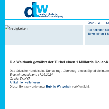
Hauptmenü
Über DTW
Se
Zum Inhalt 
Zum sekundä
Sie befinden si
Türkei einen 1 Mi
Die Weltbank gewährt der Türkei einen 1 Milliarde Dollar-Kr
Das türkische Handelsblatt Dunya fragt, „überzeugt dieses Signal die inter
Erscheinungsdatum: 17.05.2024
Quelle: DÜNYA
Artikel hier weiterlesen …
Dieser Beitrag wurde unter
Rubrik: Wirtschaft
veröffentlicht.